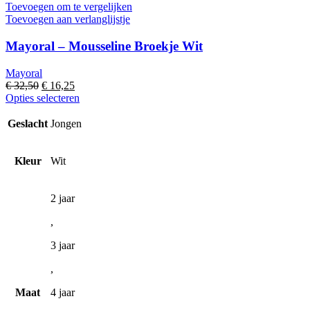
Toevoegen om te vergelijken
Toevoegen aan verlanglijstje
Mayoral – Mousseline Broekje Wit
Mayoral
Oorspronkelijke
Huidige
€
32,50
€
16,25
prijs
prijs
Dit
Opties selecteren
was:
is:
product
€ 32,50.
€ 16,25.
heeft
Geslacht
Jongen
meerdere
variaties.
Deze
Kleur
Wit
optie
kan
gekozen
2 jaar
worden
,
op
de
3 jaar
productpagina
,
Maat
4 jaar