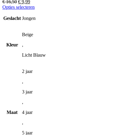
Oorspronkelijke
Huidige
€
16,50
€
9,99
prijs
prijs
Dit
Opties selecteren
was:
is:
product
€ 16,50.
€ 9,99.
heeft
Geslacht
Jongen
meerdere
variaties.
Deze
Beige
optie
Kleur
,
kan
gekozen
Licht Blauw
worden
op
de
2 jaar
productpagina
,
3 jaar
,
Maat
4 jaar
,
5 jaar