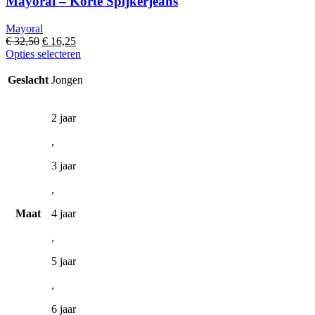
Mayoral – Korte Spijkerjeans
Mayoral
Oorspronkelijke
Huidige
€
32,50
€
16,25
prijs
prijs
Dit
Opties selecteren
was:
is:
product
€ 32,50.
€ 16,25.
heeft
Geslacht
Jongen
meerdere
variaties.
Deze
2 jaar
optie
,
kan
gekozen
3 jaar
worden
op
,
de
productpagina
Maat
4 jaar
,
5 jaar
,
6 jaar