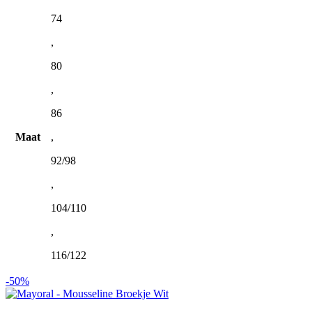
de
74
productpagina
,
80
,
86
Maat
,
92/98
,
104/110
,
116/122
-50%