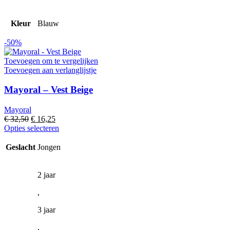
Kleur
Blauw
-50%
Toevoegen om te vergelijken
Toevoegen aan verlanglijstje
Mayoral – Vest Beige
Mayoral
Oorspronkelijke
Huidige
€
32,50
€
16,25
prijs
prijs
Dit
Opties selecteren
was:
is:
product
€ 32,50.
€ 16,25.
heeft
Geslacht
Jongen
meerdere
variaties.
Deze
2 jaar
optie
,
kan
gekozen
3 jaar
worden
op
,
de