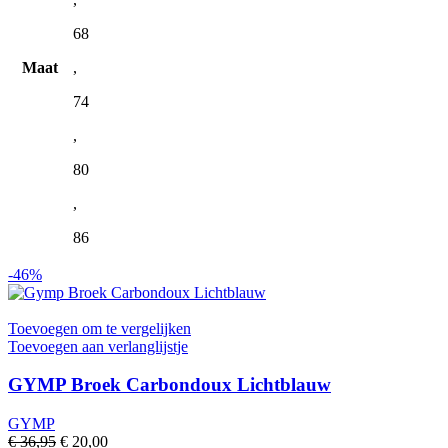
68
Maat
,
74
,
80
,
86
-46%
Toevoegen om te vergelijken
Toevoegen aan verlanglijstje
GYMP Broek Carbondoux Lichtblauw
GYMP
Oorspronkelijke
Huidige
€
36,95
€
20,00