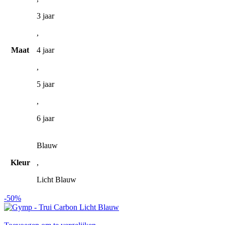
gekozen
3 jaar
worden
op
,
de
productpagina
Maat
4 jaar
,
5 jaar
,
6 jaar
Blauw
Kleur
,
Licht Blauw
-50%