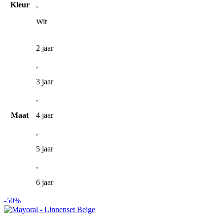
Kleur
,
kan
gekozen
Wit
worden
op
de
2 jaar
productpagina
,
3 jaar
,
Maat
4 jaar
,
5 jaar
,
6 jaar
-50%