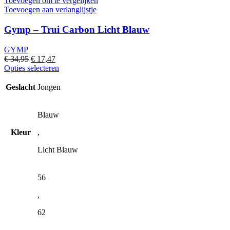
Toevoegen om te vergelijken
Toevoegen aan verlanglijstje
Gymp – Trui Carbon Licht Blauw
GYMP
Oorspronkelijke
Huidige
€
34,95
€
17,47
prijs
prijs
Dit
Opties selecteren
was:
is:
product
€ 34,95.
€ 17,47.
heeft
Geslacht
Jongen
meerdere
variaties.
Deze
Blauw
optie
Kleur
,
kan
gekozen
Licht Blauw
worden
op
de
56
productpagina
,
62
,