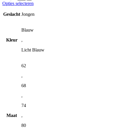
prijs
prijs
Dit
Opties selecteren
was:
is:
product
€ 36,95.
€ 20,00.
heeft
Geslacht
Jongen
meerdere
variaties.
Deze
Blauw
optie
Kleur
,
kan
gekozen
Licht Blauw
worden
op
de
62
productpagina
,
68
,
74
Maat
,
80