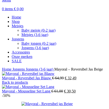
Menu
0
items
€
0,00
Home
Shop
Meisjes
Baby meisje (0-2 jaar)
Meisjes (3-6 jaar)
Jongens
Baby jongen (0-2 jaar)
Jongens (3-6 jaar)
Accessoires
Onze merken
SALE
Home
Jongens
Jongens (3-6 jaar)
Mayoral – Reversibel Jas Beige
Oorspronkelijke
Huidige
Mayoral - Reversibel Jas Blauw
€
64,99
€
32,49
prijs
prijs
Back to products
was:
is:
Oorspronkelijke
€ 64,99.
Huidige
€ 32,49.
Mayoral - Mousseline Set Lang
€
61,00
€
30,50
prijs
prijs
-50%
was:
is:
€ 61,00.
€ 30,50.