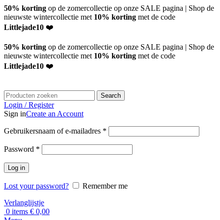
50% korting
op de zomercollectie op onze SALE pagina | Shop de
nieuwste wintercollectie met
10% korting
met de code
Littlejade10
❤️
50% korting
op de zomercollectie op onze SALE pagina | Shop de
nieuwste wintercollectie met
10% korting
met de code
Littlejade10
❤️
Search
Login / Register
Sign in
Create an Account
Vereist
Gebruikersnaam of e-mailadres
*
Vereist
Password
*
Log in
Lost your password?
Remember me
Verlanglijstje
0
items
€
0,00