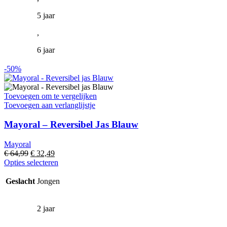
5 jaar
,
6 jaar
-50%
Toevoegen om te vergelijken
Toevoegen aan verlanglijstje
Mayoral – Reversibel Jas Blauw
Mayoral
Oorspronkelijke
Huidige
€
64,99
€
32,49
prijs
prijs
Dit
Opties selecteren
was:
is:
product
€ 64,99.
€ 32,49.
heeft
Geslacht
Jongen
meerdere
variaties.
Deze
2 jaar
optie
,
kan