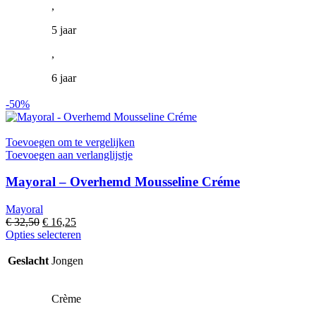
,
5 jaar
,
6 jaar
-50%
Toevoegen om te vergelijken
Toevoegen aan verlanglijstje
Mayoral – Overhemd Mousseline Créme
Mayoral
Oorspronkelijke
Huidige
€
32,50
€
16,25
prijs
prijs
Dit
Opties selecteren
was:
is:
product
€ 32,50.
€ 16,25.
heeft
Geslacht
Jongen
meerdere
variaties.
Deze
Crème
optie