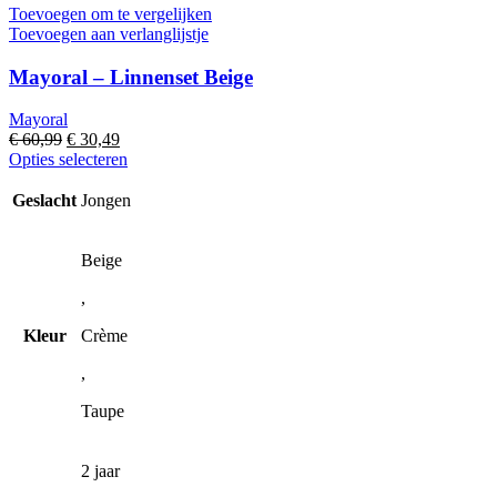
Toevoegen om te vergelijken
Toevoegen aan verlanglijstje
Mayoral – Linnenset Beige
Mayoral
Oorspronkelijke
Huidige
€
60,99
€
30,49
prijs
prijs
Dit
Opties selecteren
was:
is:
product
€ 60,99.
€ 30,49.
heeft
Geslacht
Jongen
meerdere
variaties.
Deze
Beige
optie
,
kan
gekozen
Kleur
Crème
worden
op
,
de
productpagina
Taupe
2 jaar