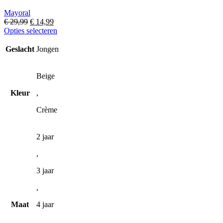
Mayoral
Oorspronkelijke
Huidige
€
29,99
€
14,99
prijs
prijs
Dit
Opties selecteren
was:
is:
product
€ 29,99.
€ 14,99.
heeft
Geslacht
Jongen
meerdere
variaties.
Deze
Beige
optie
Kleur
,
kan
gekozen
Crème
worden
op
de
2 jaar
productpagina
,
3 jaar
,
Maat
4 jaar
,