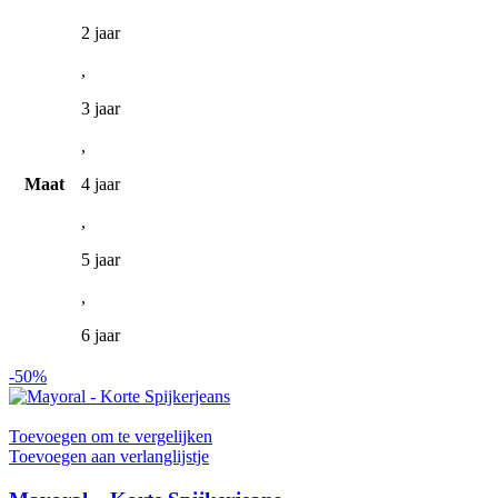
de
2 jaar
productpagina
,
3 jaar
,
Maat
4 jaar
,
5 jaar
,
6 jaar
-50%
Toevoegen om te vergelijken
Toevoegen aan verlanglijstje