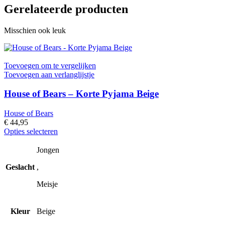
Gerelateerde producten
Misschien ook leuk
Toevoegen om te vergelijken
Toevoegen aan verlanglijstje
House of Bears – Korte Pyjama Beige
House of Bears
€
44,95
Dit
Opties selecteren
product
heeft
Jongen
meerdere
Geslacht
,
variaties.
Deze
Meisje
optie
kan
gekozen
Kleur
Beige
worden
op