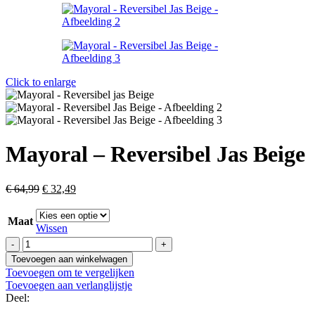
Click to enlarge
Mayoral – Reversibel Jas Beige
Oorspronkelijke
Huidige
€
64,99
€
32,49
prijs
prijs
was:
is:
Maat
€ 64,99.
€ 32,49.
Wissen
Mayoral
-
Toevoegen aan winkelwagen
Reversibel
Toevoegen om te vergelijken
Jas
Toevoegen aan verlanglijstje
Beige
Deel:
aantal