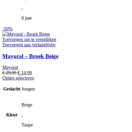
,
6 jaar
-50%
Toevoegen om te vergelijken
Toevoegen aan verlanglijstje
Mayoral – Broek Beige
Mayoral
Oorspronkelijke
Huidige
€
29,99
€
14,99
prijs
prijs
Dit
Opties selecteren
was:
is:
product
€ 29,99.
€ 14,99.
heeft
Geslacht
Jongen
meerdere
variaties.
Deze
Beige
optie
Kleur
,
kan
gekozen
Taupe
worden
op