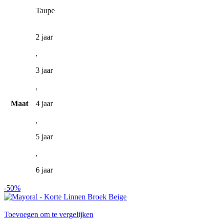
gekozen
Taupe
worden
op
de
2 jaar
productpagina
,
3 jaar
,
Maat
4 jaar
,
5 jaar
,
6 jaar
-50%
Toevoegen om te vergelijken