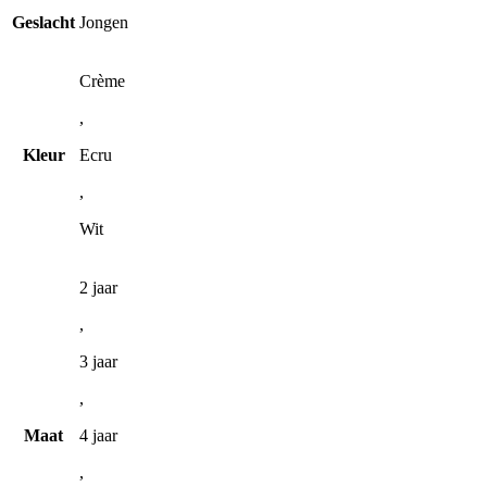
product
tot
heeft
€ 23,47
Geslacht
Jongen
meerdere
variaties.
Deze
Crème
optie
,
kan
gekozen
Kleur
Ecru
worden
op
,
de
productpagina
Wit
2 jaar
,
3 jaar
,
Maat
4 jaar
,