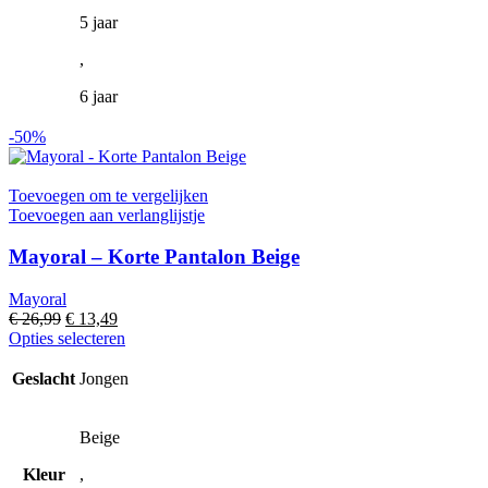
5 jaar
,
6 jaar
-50%
Toevoegen om te vergelijken
Toevoegen aan verlanglijstje
Mayoral – Korte Pantalon Beige
Mayoral
Oorspronkelijke
Huidige
€
26,99
€
13,49
prijs
prijs
Dit
Opties selecteren
was:
is:
product
€ 26,99.
€ 13,49.
heeft
Geslacht
Jongen
meerdere
variaties.
Deze
Beige
optie
Kleur
,
kan