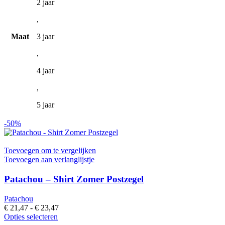
2 jaar
,
Maat
3 jaar
,
4 jaar
,
5 jaar
-50%
Toevoegen om te vergelijken
Toevoegen aan verlanglijstje
Patachou – Shirt Zomer Postzegel
Patachou
Prijsklasse:
€
21,47
-
€
23,47
Dit
€ 21,47
Opties selecteren