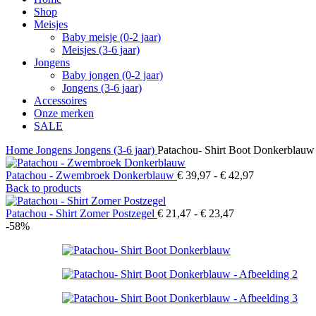
Shop
Meisjes
Baby meisje (0-2 jaar)
Meisjes (3-6 jaar)
Jongens
Baby jongen (0-2 jaar)
Jongens (3-6 jaar)
Accessoires
Onze merken
SALE
Home
Jongens
Jongens (3-6 jaar)
Patachou- Shirt Boot Donkerblauw
Prijsklasse:
Patachou - Zwembroek Donkerblauw
€
39,97
-
€
42,97
€ 39,97
Back to products
tot
Prijsklasse:
€ 42,97
Patachou - Shirt Zomer Postzegel
€
21,47
-
€
23,47
€ 21,47
-58%
tot
€ 23,47