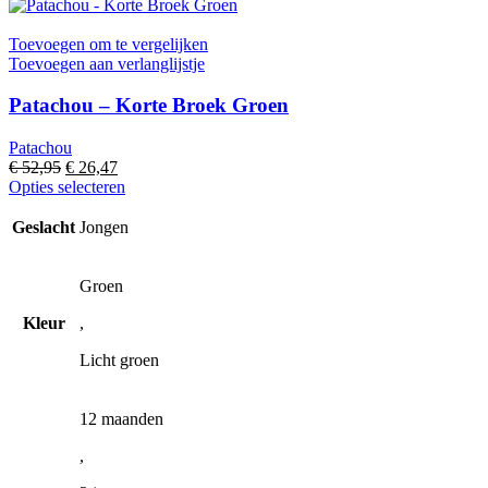
Toevoegen om te vergelijken
Toevoegen aan verlanglijstje
Patachou – Korte Broek Groen
Patachou
Oorspronkelijke
Huidige
€
52,95
€
26,47
prijs
prijs
Dit
Opties selecteren
was:
is:
product
€ 52,95.
€ 26,47.
heeft
Geslacht
Jongen
meerdere
variaties.
Deze
Groen
optie
Kleur
,
kan
gekozen
Licht groen
worden
op
de
12 maanden
productpagina
,