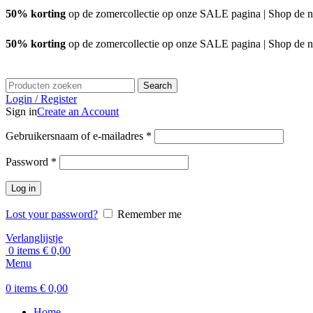
50% korting
op de zomercollectie op onze SALE pagina | Shop de n
50% korting
op de zomercollectie op onze SALE pagina | Shop de n
Search
Login / Register
Sign in
Create an Account
Vereist
Gebruikersnaam of e-mailadres
*
Vereist
Password
*
Log in
Lost your password?
Remember me
Verlanglijstje
0
items
€
0,00
Menu
0
items
€
0,00
Home