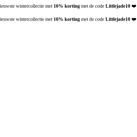
ieuwste wintercollectie met
10% korting
met de code
Littlejade10
❤️
ieuwste wintercollectie met
10% korting
met de code
Littlejade10
❤️