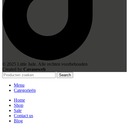
© 2025 Little Jade. Alle rechten voorbehouden
Created by
Cavasoweb
Search
Menu
Categorieën
Home
Shop
Sale
Contact us
Blog