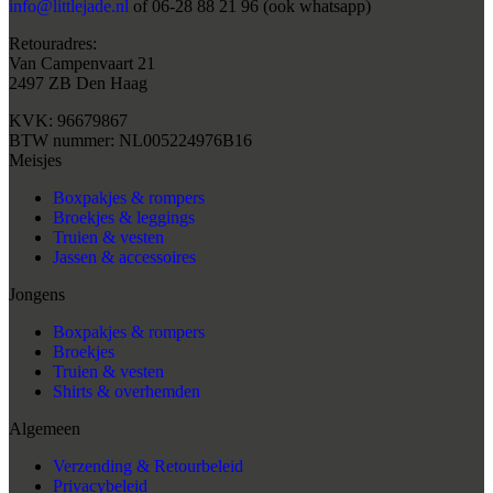
productpagina
info@littlejade.nl
of 06-28 88 21 96 (ook whatsapp)
Retouradres:
Van Campenvaart 21
2497 ZB Den Haag
KVK: 96679867
BTW nummer: NL005224976B16
Meisjes
Boxpakjes & rompers
Broekjes & leggings
Truien & vesten
Jassen & accessoires
Jongens
Boxpakjes & rompers
Broekjes
Truien & vesten
Shirts & overhemden
Algemeen
Verzending & Retourbeleid
Privacybeleid