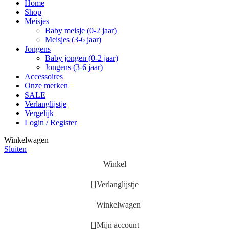
Home
Shop
Meisjes
Baby meisje (0-2 jaar)
Meisjes (3-6 jaar)
Jongens
Baby jongen (0-2 jaar)
Jongens (3-6 jaar)
Accessoires
Onze merken
SALE
Verlanglijstje
Vergelijk
Login / Register
Winkelwagen
Sluiten
Winkel
Verlanglijstje
Winkelwagen
Mijn account