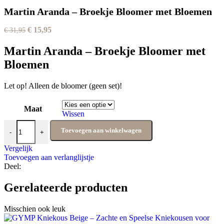
Martin Aranda – Broekje Bloomer met Bloemen
Oorspronkelijke
Huidige
€
15,95
€
31,95
prijs
prijs
was:
is:
Martin Aranda – Broekje Bloomer met
€ 31,95.
€ 15,95.
Bloemen
Let op! Alleen de bloomer (geen set)!
Maat
Wissen
Martin Aranda - Broekje Bloomer met Bloemen aantal
Toevoegen aan winkelwagen
-
+
Vergelijk
Toevoegen aan verlanglijstje
Deel:
Gerelateerde producten
Misschien ook leuk