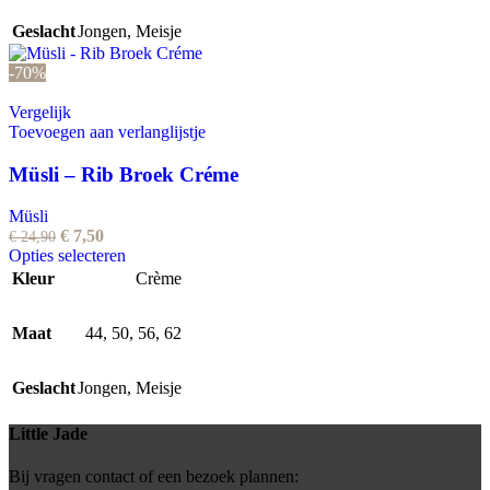
optie
Geslacht
Jongen
,
Meisje
kan
gekozen
-70%
worden
op
Vergelijk
de
Toevoegen aan verlanglijstje
productpagina
Müsli – Rib Broek Créme
Müsli
Oorspronkelijke
Huidige
€
7,50
€
24,90
prijs
prijs
Dit
Opties selecteren
was:
is:
product
Kleur
Crème
€ 24,90.
€ 7,50.
heeft
meerdere
Maat
44
,
50
variaties.
,
56
,
62
Deze
optie
Geslacht
Jongen
,
Meisje
kan
gekozen
worden
Little Jade
op
de
Bij vragen contact of een bezoek plannen: