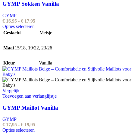
GYMP Sokken Vanilla
GYMP
Prijsklasse:
€
16,95
-
€
17,95
Dit
€ 16,95
Opties selecteren
product
tot
Geslacht
Meisje
heeft
€ 17,95
meerdere
Maat
15/18
,
19/22
variaties.
,
23/26
Deze
optie
Kleur
Vanilla
kan
gekozen
worden
op
de
Vergelijk
productpagina
Toevoegen aan verlanglijstje
GYMP Maillot Vanilla
GYMP
Prijsklasse:
€
17,95
-
€
19,95
Dit
€ 17,95
Opties selecteren