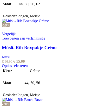
Maat
44
,
50
variaties.
,
56
,
62
Deze
optie
Geslacht
Jongen
,
Meisje
kan
gekozen
-59%
worden
op
Vergelijk
de
Toevoegen aan verlanglijstje
productpagina
Müsli- Rib Boxpakje Créme
Müsli
Oorspronkelijke
Huidige
€
15,00
€
36,90
prijs
prijs
Dit
Opties selecteren
was:
is:
product
Kleur
Crème
€ 36,90.
€ 15,00.
heeft
meerdere
Maat
44
variaties.
,
50
,
56
Deze
optie
Geslacht
Jongen
,
Meisje
kan
gekozen
-70%
worden