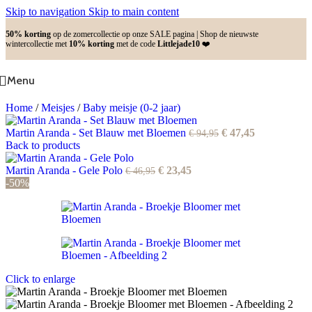
Skip to navigation
Skip to main content
50% korting
op de zomercollectie op onze SALE pagina | Shop de nieuwste
wintercollectie met
10% korting
met de code
Littlejade10
❤️
Menu
Home
/
Meisjes
/
Baby meisje (0-2 jaar)
Oorspronkelijke
Huidige
Martin Aranda - Set Blauw met Bloemen
€
47,45
€
94,95
prijs
prijs
Back to products
was:
is:
Oorspronkelijke
Huidige
€ 94,95.
€ 47,45.
Martin Aranda - Gele Polo
€
23,45
€
46,95
prijs
prijs
-50%
was:
is:
€ 46,95.
€ 23,45.
Click to enlarge