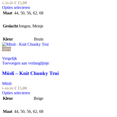
Oorspronkelijke
Huidige
€
15,00
€
36,90
prijs
prijs
Dit
Opties selecteren
was:
is:
product
Maat
44
,
50
,
56
,
62
,
68
€ 36,90.
€ 15,00.
heeft
meerdere
Geslacht
Jongen
variaties.
,
Meisje
Deze
optie
Kleur
Bruin
kan
gekozen
-68%
worden
op
Vergelijk
de
Toevoegen aan verlanglijstje
productpagina
Müsli – Knit Chunky Trui
Müsli
Oorspronkelijke
Huidige
€
15,00
€
46,90
prijs
prijs
Dit
Opties selecteren
was:
is:
product
Kleur
Beige
€ 46,90.
€ 15,00.
heeft
meerdere
Maat
44
,
50
,
56
variaties.
,
62
,
68
Deze