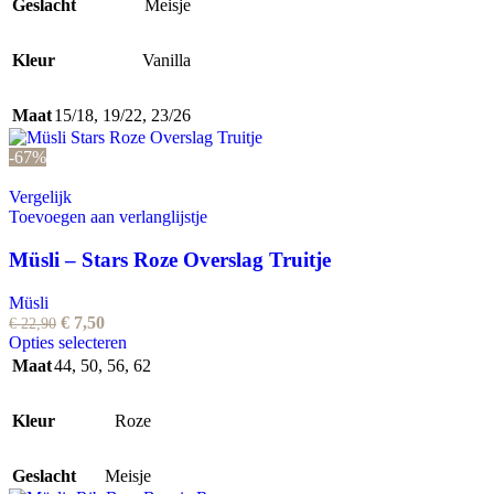
product
tot
Geslacht
Meisje
heeft
€ 19,95
meerdere
Kleur
variaties.
Vanilla
Deze
optie
Maat
15/18
,
19/22
,
23/26
kan
gekozen
-67%
worden
op
Vergelijk
de
Toevoegen aan verlanglijstje
productpagina
Müsli – Stars Roze Overslag Truitje
Müsli
Oorspronkelijke
Huidige
€
7,50
€
22,90
prijs
prijs
Dit
Opties selecteren
was:
is:
product
Maat
44
,
50
,
56
,
62
€ 22,90.
€ 7,50.
heeft
meerdere
Kleur
Roze
variaties.
Deze
optie
Geslacht
Meisje
kan