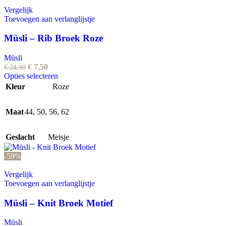
op
Vergelijk
de
Toevoegen aan verlanglijstje
productpagina
Müsli – Rib Broek Roze
Müsli
Oorspronkelijke
Huidige
€
7,50
€
24,90
prijs
prijs
Dit
Opties selecteren
was:
is:
product
Kleur
Roze
€ 24,90.
€ 7,50.
heeft
meerdere
Maat
44
,
50
,
56
,
variaties.
62
Deze
optie
Geslacht
Meisje
kan
gekozen
-59%
worden
op
Vergelijk
de
Toevoegen aan verlanglijstje
productpagina
Müsli – Knit Broek Motief
Müsli