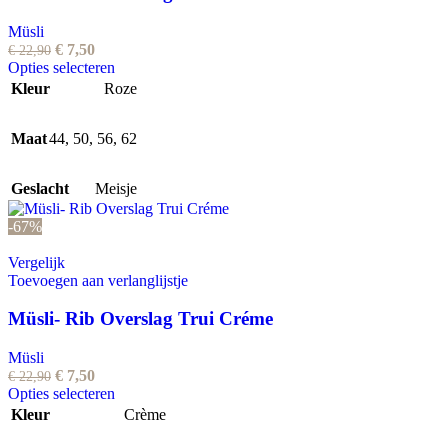
Müsli
Oorspronkelijke
Huidige
€
7,50
€
22,90
prijs
prijs
Dit
Opties selecteren
was:
is:
product
Kleur
Roze
€ 22,90.
€ 7,50.
heeft
meerdere
Maat
44
,
50
,
56
,
variaties.
62
Deze
optie
Geslacht
Meisje
kan
gekozen
-67%
worden
op
Vergelijk
de
Toevoegen aan verlanglijstje
productpagina
Müsli- Rib Overslag Trui Créme
Müsli
Oorspronkelijke
Huidige
€
7,50
€
22,90
prijs
prijs
Dit
Opties selecteren
was:
is:
product
Kleur
Crème
€ 22,90.
€ 7,50.
heeft
meerdere