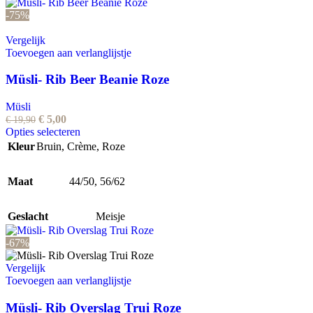
gekozen
-75%
worden
op
Vergelijk
de
Toevoegen aan verlanglijstje
productpagina
Müsli- Rib Beer Beanie Roze
Müsli
Oorspronkelijke
Huidige
€
5,00
€
19,90
prijs
prijs
Dit
Opties selecteren
was:
is:
product
Kleur
Bruin
,
Crème
,
Roze
€ 19,90.
€ 5,00.
heeft
meerdere
Maat
44/50
variaties.
,
56/62
Deze
optie
Geslacht
Meisje
kan
gekozen
-67%
worden
op
Vergelijk
de
Toevoegen aan verlanglijstje
productpagina
Müsli- Rib Overslag Trui Roze