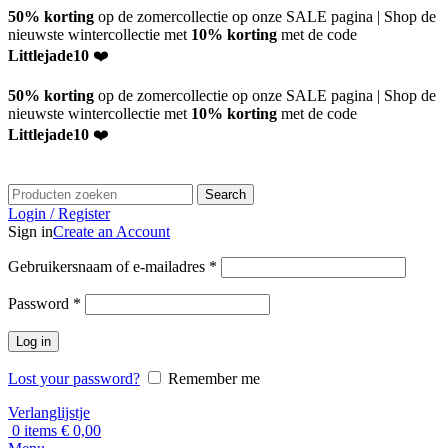
50% korting
op de zomercollectie op onze SALE pagina | Shop de
nieuwste wintercollectie met
10% korting
met de code
Littlejade10
❤️
50% korting
op de zomercollectie op onze SALE pagina | Shop de
nieuwste wintercollectie met
10% korting
met de code
Littlejade10
❤️
Search
Login / Register
Sign in
Create an Account
Vereist
Gebruikersnaam of e-mailadres
*
Vereist
Password
*
Log in
Lost your password?
Remember me
Verlanglijstje
0
items
€
0,00