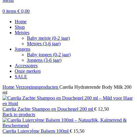
Menu
0
items
€
0,00
Home
Shop
Meisjes
Baby meisje (0-2 jaar)
Meisjes (3-6 jaar)
Jongens
Baby jongen (0-2 jaar)
Jongens (3-6 jaar)
Accessoires
Onze merken
SALE
Home
Verzorgingsproducten
Carelia Hydraterende Body Milk 200
ml
Carelia Zachte Shampoo en Douchegel 200 ml
€
12,50
Back to products
Carelia Luiercrème Balsem 100ml
€
15,50