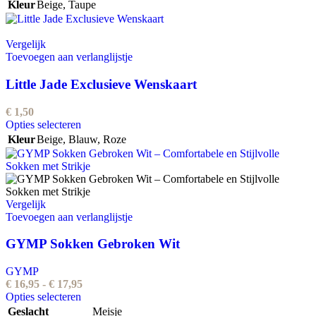
Kleur
Beige
,
Taupe
Vergelijk
Toevoegen aan verlanglijstje
Little Jade Exclusieve Wenskaart
€
1,50
Dit
Opties selecteren
product
Kleur
Beige
,
Blauw
,
Roze
heeft
meerdere
variaties.
Deze
optie
Vergelijk
kan
Toevoegen aan verlanglijstje
gekozen
worden
GYMP Sokken Gebroken Wit
op
de
GYMP
productpagina
Prijsklasse:
€
16,95
-
€
17,95
Dit
€ 16,95
Opties selecteren
product
tot
Geslacht
Meisje