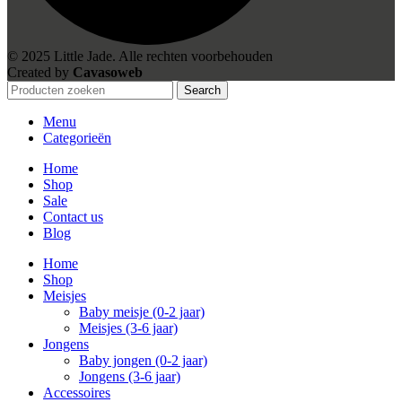
© 2025 Little Jade. Alle rechten voorbehouden
Created by
Cavasoweb
Search
Menu
Categorieën
Home
Shop
Sale
Contact us
Blog
Home
Shop
Meisjes
Baby meisje (0-2 jaar)
Meisjes (3-6 jaar)
Jongens
Baby jongen (0-2 jaar)
Jongens (3-6 jaar)
Accessoires