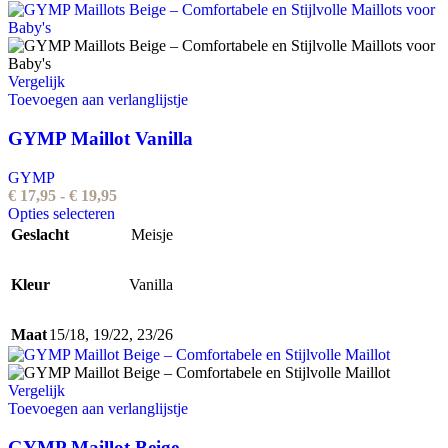
gekozen
worden
op
de
Vergelijk
productpagina
Toevoegen aan verlanglijstje
GYMP Maillot Vanilla
GYMP
Prijsklasse:
€
17,95
-
€
19,95
Dit
€ 17,95
Opties selecteren
product
tot
Geslacht
Meisje
heeft
€ 19,95
meerdere
Kleur
variaties.
Vanilla
Deze
optie
Maat
15/18
,
19/22
,
23/26
kan
gekozen
worden
Vergelijk
op
Toevoegen aan verlanglijstje
de
productpagina
GYMP Maillot Beige