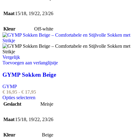
heeft
€ 17,95
meerdere
Maat
15/18
,
19/22
variaties.
,
23/26
Deze
optie
Kleur
Off-white
kan
gekozen
worden
op
de
Vergelijk
productpagina
Toevoegen aan verlanglijstje
GYMP Sokken Beige
GYMP
Prijsklasse:
€
16,95
-
€
17,95
Dit
€ 16,95
Opties selecteren
product
tot
Geslacht
Meisje
heeft
€ 17,95
meerdere
Maat
15/18
,
19/22
variaties.
,
23/26
Deze
optie
Kleur
Beige
kan