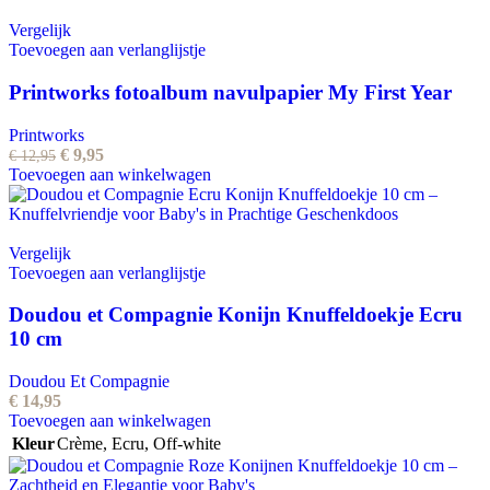
Vergelijk
Toevoegen aan verlanglijstje
Printworks fotoalbum navulpapier My First Year
Printworks
Oorspronkelijke
Huidige
€
9,95
€
12,95
prijs
prijs
Toevoegen aan winkelwagen
was:
is:
€ 12,95.
€ 9,95.
Vergelijk
Toevoegen aan verlanglijstje
Doudou et Compagnie Konijn Knuffeldoekje Ecru
10 cm
Doudou Et Compagnie
€
14,95
Toevoegen aan winkelwagen
Kleur
Crème
,
Ecru
,
Off-white