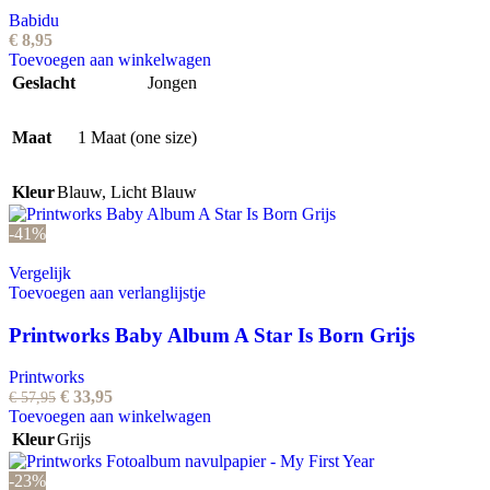
Babidu
€
8,95
Toevoegen aan winkelwagen
Geslacht
Jongen
Maat
1 Maat (one size)
Kleur
Blauw
,
Licht Blauw
-41%
Vergelijk
Toevoegen aan verlanglijstje
Printworks Baby Album A Star Is Born Grijs
Printworks
Oorspronkelijke
Huidige
€
33,95
€
57,95
prijs
prijs
Toevoegen aan winkelwagen
was:
is:
Kleur
Grijs
€ 57,95.
€ 33,95.
-23%