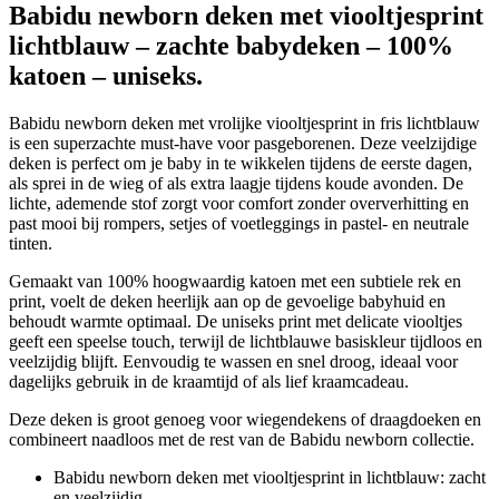
Babidu newborn deken met viooltjesprint
lichtblauw – zachte babydeken – 100%
katoen – uniseks.
Babidu newborn deken met vrolijke viooltjesprint in fris lichtblauw
is een superzachte must-have voor pasgeborenen. Deze veelzijdige
deken is perfect om je baby in te wikkelen tijdens de eerste dagen,
als sprei in de wieg of als extra laagje tijdens koude avonden. De
lichte, ademende stof zorgt voor comfort zonder oververhitting en
past mooi bij rompers, setjes of voetleggings in pastel- en neutrale
tinten.
Gemaakt van 100% hoogwaardig katoen met een subtiele rek en
print, voelt de deken heerlijk aan op de gevoelige babyhuid en
behoudt warmte optimaal. De uniseks print met delicate viooltjes
geeft een speelse touch, terwijl de lichtblauwe basiskleur tijdloos en
veelzijdig blijft. Eenvoudig te wassen en snel droog, ideaal voor
dagelijks gebruik in de kraamtijd of als lief kraamcadeau.
Deze deken is groot genoeg voor wiegendekens of draagdoeken en
combineert naadloos met de rest van de Babidu newborn collectie.
Babidu newborn deken met viooltjesprint in lichtblauw: zacht
en veelzijdig