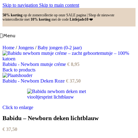
Skip to navigation
Skip to main content
50% korting
op de zomercollectie op onze SALE pagina | Shop de nieuwste
wintercollectie met
10% korting
met de code
Littlejade10
❤️
Menu
Home
/
Jongens
/
Baby jongen (0-2 jaar)
Babidu - Newborn mutsje créme
€
8,95
Back to products
Babidu - Newborn Deken Roze
€
37,50
Click to enlarge
Babidu – Newborn deken lichtblauw
€
37,50